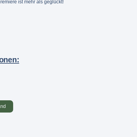
remiere ist mehr als geglückt!
ionen:
and