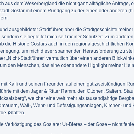
ch aus dem Weserbergland die nicht ganz alltägliche Anfrage, ob
stadt Goslar mit einem Rundgang zu der einen oder anderen (hi
ern.
 und ausgebildeter Stadtführer, aber die Stadtgeschichte meiner
, sondern sie begleitet mich seit meiner Schulzeit. Zum anderen
b die Historie Goslars auch in den regionalgeschichtlichen Ko
berlegung, um mich dieser spannenden Herausforderung zu stell
er „Nicht-Stadtführer“ vermutlich über einen anderen Blickwink
m den Menschen, das eine oder andere Highlight meiner Heima
 mit Kalli und seinen Freunden auf einen gut zweistündigen R
führte mit dem Jäger & Ritter Ramm, den Ottonen, Saliern, Stau
cksalsberg“, welcher eine weit mehr als tausendjährige Berg
ldmauern, Wall-, Wehr- und Befestigungsanlagen, Kirchen- und 
be-)Stätten.
die Verköstigung des Goslarer Ur-Bieres – der Gose – nicht fehle