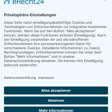
powered by
Usercentrics Consent
Management Platform
&
eRecht24
- Harz Hiking Metal Punk -
Im Harz, im Wald und anderswo...
Harzklub-Wanderführer
Zertifizierter Natur- & Landschaftsführer
Nationalpark-Guide &
Nationalpark-Partner
im Nationalpark Harz
© All Rights Reserved.